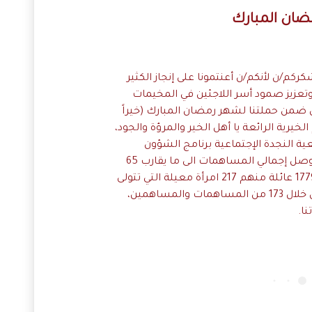
ضان المبارك
كم/ن لأنكم/ن أعنتمونا على إنجاز الكثير
عزيز صمود أسر اللاجئين في المخيمات
ضمن حملتنا لشهر رمضان المبارك (خيراً
يرية الرائعة يا أهل الخير والمرؤة والجود،
ة النجدة الإجتماعية برنامج الشؤون
الاجتماعية من خلال دعمكم حيث وصل إجمالي المساهمات الى ما يقارب 65
ألف دولار أمريكي استفادت منها 1779 عائلة منهم 217 امرأة معيلة التي تتولى
رعاية شؤونها وشؤون عائلتها، من خلال 173 من المساهمات والمساهمين،
ا.