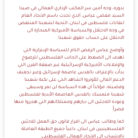
بدوره، وجه أمين سر المكتب الإداري العمالي في صيدا
السيد مفضي عباس، الذي تحدث باسم الاتحاد العام
لنقابات فلسطين في لبنان، التحية لشعبنا المنتفض
في وجه الاحتلال والسياسة الأميركية المنحازة الى
الاحتلال على حساب حقوق شعبنا.
وأوضح عباس الرفض التام للسياسة الإبتزازية التي
تهدف الى الضغط على الجانب الفلسطيني للرضوخ
والإملاءات الأميركية الإسرائيلية عبر صفقة القرن التي
بدأت بالإعتراف بالقدس عاصمة لإسرائيل وعبر تجفيف
الدعم المالي للأونروا الشاهد الحي على نكبة شعبنا
وقضيته، مؤكداً ان هذه السياسة لن تمر وسيبقى
شعبنا متمسك بالقدس العاصمة الأبدية لفلسطين
وعودة اللاجئين الى ديارهم وممتلكاتهم التي هجروا منها
قصراً.
كما وطالب عباس الى اقرار قانون حق العمل للاجئين
الفلسطينيين في لبنان، داعياً جميع الطبقة العاملة
بالانتساب الى الاتحاد العمالي الفلسطيني.