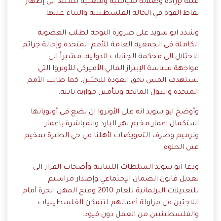
عليه بإرادة وصلابة سياسية وشعبية تستند الى إظهار
نقاط القوة في الح
الة الفلسطينية والبناء عليها.
وشدد ابو سويد على ضرورة التوجه لطلب العضوية
الكاملة في الجمعية العامة للأمم المتحدة وإحالة جرائم
الاحتلال الى محكمة الجنايات الدولية، مشيراً الى
مواجهة سياسة الإبتزاز المالي الأميركي للأونروا التي
تستهدف المس بحق العودة للاجئين، كما طالب الأمم
المتحدة والدول المانحة وبتأمين موازنة ثابتة.
وأوضح ابو سويد انه على الأونروا ان تضع في أولوياتها
استكمال اعمار مخيم نهر البارد والمباشرة بإعمار
وترميم وصرف التعويضات لأهلنا في حي الطيرة بمخيم
عين الحلوة.
ودعا ابو سويد السلطات اللبنانية وأصحاب القرار الى
تعديل قانون الضمان الإجتماعي وإصدار مراسيم
للتعديلات البرلمانية للعام 2010 وفتح المهن الحرة أمام
اللاجئين في مزاولة أعمالهم لتتمكن الفلسطينيات
والفلسطينيين من العمل دون قيود.