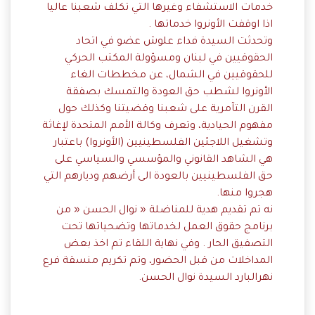
خدمات الاستشفاء وغيرها التي تكلف شعبنا عاليا
اذا اوقفت الأونروا خدماتها .
وتحدثت السيدة فداء علوش عضو في اتحاد
الحقوقيين في لبنان ومسؤولة المكتب الحركي
للحقوقيين في الشمال، عن مخططات الغاء
الأونروا لشطب حق العودة والتمسك بصفقة
القرن التآمرية على شعبنا وقضيتنا وكذلك حول
مفهوم الحيادية، وتعرف وكالة الأمم المتحدة لإغاثة
وتشغيل اللاجئين الفلسطينيين (الأونروا) باعتبار
هي الشاهد القانوني والمؤسسي والسياسي على
حق الفلسطينيين بالعودة الى أرضهم وديارهم التي
هجروا منها.
نه تم تقديم هدية للمناضلة « نوال الحسن « من
برنامج حقوق العمل لخدماتها وتضحياتها تحت
التصفيق الحار . وفي نهاية اللقاء تم اخذ بعض
المداخلات من قبل الحضور، وتم تكريم منسقة فرع
نهرالبارد السيدة نوال الحسن.