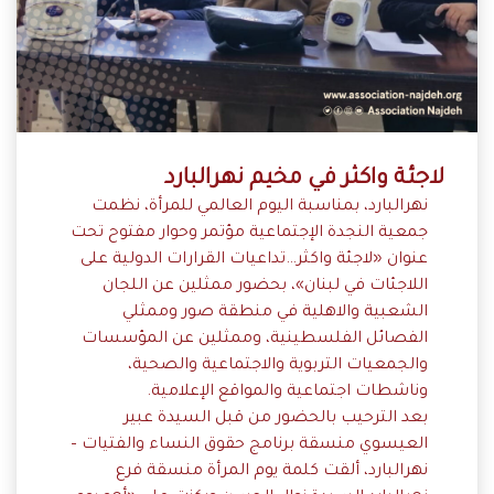
لاجئة واكثر في مخيم نهرالبارد
نهرالبارد، بمناسبة اليوم العالمي للمرأة، نظمت
جمعية النجدة الإجتماعية مؤتمر وحوار مفتوح تحت
عنوان «لاجئة واكثر…تداعيات القرارات الدولية على
اللاجئات في لبنان»، بحضور ممثلين عن اللجان
الشعبية والاهلية في منطقة صور وممثلي
الفصائل الفلسطينية، وممثلين عن المؤسسات
والجمعيات التربوية والاجتماعية والصحية،
وناشطات اجتماعية والمواقع الإعلامية.
بعد الترحيب بالحضور من قبل السيدة عبير
العيسوي منسقة برنامج حقوق النساء والفتيات –
نهرالبارد، ألقت كلمة يوم المرأة منسقة فرع