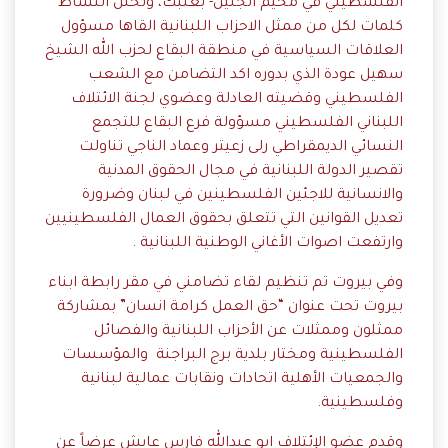
الفلسطيني في مخيم الجليل- بعلبك، وتخلل النشاط
كلمات لكل من ممثل الاحزاب اللبنانية القاها مسؤول
العلاقات السياسية في منطقة البقاع لحزب الله الشيخ
سهيل عودة الذي بدوره اكد التضامن مع الشعب
الفلسطيني وقضيته العادلة وعضوي لجنة الائتلاف
اللبناني الفلسطيني مسؤولة فرع البقاع للتجمع
النسائي الديمقراطي رلى زعيتر وعماد الناجي تناولت
تقصير الدولة اللبنانية في مجال الحقوق المدنية
والانسانية للاجئين الفلسطينين في لبنان وضرورة
تعديل القوانين التي تتعلق بحقوق العمال الفلسطينيين
وارتفعت اصوات الأغاني الوطنية اللبنانية .
وفي بيروت تم تنظيم لقاء تضامني في مقر رابطة ابناء
بيروت تحت عنوان “حق العمل كرامة انسان” بمشاركة
ممثلون وممثلات عن الأحزاب اللبنانية والفصائل
الفلسطينية ومختار بلدية برج البراجنة والمؤسسات
والجمعيات الأهلية اتحادات ونقابات عمالية لبنانية
وفلسطينية.
وقدم عضو الإئتلاف ابو عبدالله فارس عايش عرضاً عن