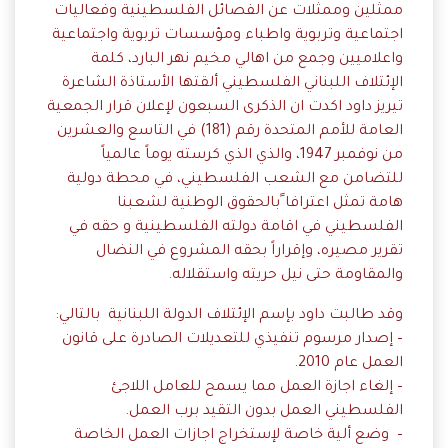
ممثلين وممثلات عن الفصائل الفلسطينية وفعاليات
اجتماعية وتربوية واطباء ومؤسسات تربوية واجتماعية
واعلاميين وجمع من اهالي مخيم نهر البارد، كلمة
الإئتلاف اللبناني الفلسطيني ألقتها الأستاذة الشاعرة
تيريز داود اكدت ان الذكرى السبعون لإعلان قرار الجمعية
العامة للأمم المتحدة رقم (181) في التاسع والعشرين
من نوفمبر 1947، والذي الذي كرسته يوماً عالمياً
للتضامن مع الشعب الفلسطيني، في محطة دولية
هامة تمثل اعترافا ًبالحقوق الوطنية لشعبنا
الفلسطيني في اقامة دولته الفلسطينية و حقه في
تقرير مصيره، وإقراراً بحقه المشروع في النضال
والمقاومة حتى نيل حريته واستقلاله.
وقد طالبت داود بإسم الإئتلاف الدولة اللبنانية بالتالي:
– إصدار مرسوم تنفيذي للتعديلات الصادرة على قانون
العمل عام 2010.
– إلغاء اجازة العمل مما يسمح للعامل اللاجئ
الفلسطيني العمل بدون التقيد برب العمل.
– وضع ألية خاصة لإستخراج اجازات العمل الخاصة