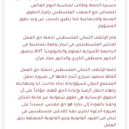
مسيرة الحملة وطالب لمناسبة اليوم العالمي
للتضامن مع الشعب الفلسطيني بإقرار الحقوق
المدنية والاجتماعية كما تطرق للحديث عن وعد بلفور
المشؤوم .
قام الإئتلاف اللبناني الفلسطيني لحملة حق العمل
للاجئين الفلسطينيين في لبنان وقفة تضامنية في
الجامعة الأميركية للعلوم والتكنولوجيا AUT بحضور
الدكتور مصطفى الكردي والدكتور عماد فران.
كلمة الإئتلاف اللبناني الفلسطيني لحملة حق العمل
ألقاها محمود شراري أشار خلالها الى ضرورة تحمل
المجتمع الدولي مسؤولياته تجاه ماحدث لنا ومطالبته
بإنهاء احتلال أرضنا وإعادة الحق لأهله، مؤكداً على أن
الحقوق الإنسانية هي حقوق شمولية غير قابلة للتنازل
وحقنا بالعودة إلى ديارنا هو حق مقدس، مشدداً على
ضرورة الدعوة لتحرير حقنا كلاجئين فلسطينيين في
لبنان من القيود القانونية وغير القانونية المتعلقة بحق
العمل.