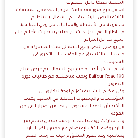
المسنة معها داخل الصفوف .
اما في فرع صور فقد قامت مراكز النجدة في المخيمات
الثلاثة (البص، الرشيدية، برج الشمالي)، بتنظيم
مجموعة من الأنشطة والفعاليات من وحي المناسبة
في اطار اليوم الأول حيث تم تعليق شعارات وأعلام على
جميع مداخل المراكز.
في روضتي البص وبرج الشمالي تمت المشاركة في
مسيرات بالتنسيق مع المؤسسات الأخرى في
المخيمات.
اما في مركز تأهيل مخيم برج الشمالي تم عرض فيلم
100 Balfour Road وتمت مناقشته مع طالبات دورة
التصوير.
وفي مخيم الرشيدية بتوزيع لوحة تذكاري الى
المؤسسات والجمعيات المحلية في المخيم بهدف
التأكيد بأن الوعد المشؤوم لن يحد من اصرارنا في حق
العودة .
وقد شاركت روضة النجدة الإجتماعية في مخيم نهر
البارد روضة ثالثة بالإعتصام مع جميع رياض البارد
بمناسبة وعد بلفور المشؤوم حيث تم رسم العلم