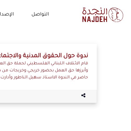
التواصل
الإصدا
الاتصال بنا
الأخب
أعمل معنا
فيدي
ندوة حول الحقوق المدنية والاجتما
قام الائتلاف اللبناني الفلسطيني لحملة حق ال
التطوع
المق
وأبرزها حق العمل بحضور خريجي وخريجات من دور
حاضر في الندوة الااستاذ سهيل الناطور وأدارت
البي