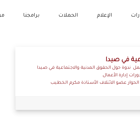
رات
الإعلام
الحملات
برامجنا
من
ار
برنامج حقوق النساء و
الفتيات
و
عية في صيدا
برنامج التمكين الإقتصادي
عمل ندوة حول الحقوق المدنية والاجتماعية في صيدا
الات
والإجتماعي
ات إدارة الأعمال.
 الحوار عضو الائتلاف الأستاذة مكرم الخطيب
انات
برنامج التعلم والتعليم