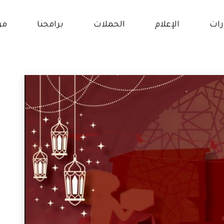
رات
الإعلام
الحملات
برامجنا
من
ار
برنامج حقوق النساء و
الفتيات
و
برنامج التمكين الإقتصادي
الات
والإجتماعي
انات
برنامج التعلم والتعليم