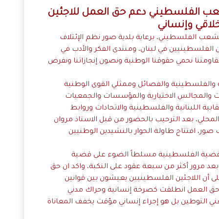
شعب الفلسطيني دعم حق العمل للاجئين
لاقي وإنساني
شعب الفلسطيني، برعاية بلدية صور نظم الإئتلاف
 الفلسطينيين في لبنان، ومنتدى الفكر والأدب في
مقاومتنا نحمي حقوقنا الوطنية ونصون إنجازاتنا ونفرض
ة والفلسطينية والفصائل وممثلي القوى الوطنية
ات والمجالس الاختيارية والمؤسسات والجمعيات
نقابية اللبنانية والفلسطينية والاتحادات وروابط
حلي، بعد الترحيب بالحضور من قبل الاستاذ مروان
ب صور، افتتاح طاولة الحوار بالنشيدين الوطنيين
ة للقضية الفلسطينية مسلطاً الضوء على قضية
عد مرور أكثر من سبعة عقود على النكبة، واكد ان حق
ى أن اللاجئين الفلسطينيين يعيشون بين قوانين
ق العمل انطلقت كصرخة إنسانية وحراك مدني
يعني التوطين بل هو إجراء إنساني مؤقت يخفف المعاناة