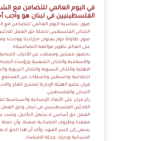
في اليوم العالمي للتضامن مع ال
الفلسطينيين في لبنان هو واجب أخ
صور، بمناسبة اليوم العالمي للتضامن مع ال
اللبناني الفلسطيني لحملة حق العمل للاجئين
صور، طاولة حوار بعنوان «بإرادتنا ووحدتنا و
على العالم تطوير مواقفه التضامنية».
بحضور ممثلين وممثلات عن الأحزاب اللبناني
والاسلامية واللجان الشعبية ورؤساء البلدي
الاهلية واللجان النسوية واللجان التربوية وال
اجتماعية وناشطين وناشطات من المجتمع الم
فران عضو الهيئة الإدارية لمنتدى الفكر والاد
اللبناني والفلسطيني.
ركز فران على الأبعاد الإنسانية والسياسي
اللاجئين الفلسطينيين في لبنان وحق العمل ب
العمل حق أساسي لا يحتمل التأجيل، وشدد عل
معقدة وظروف اقتصادية صعبة، وأن حملة ح
يسعى إلى كسر القيود، وأكد أن هذا الحق لا 
الانسانية ويحرك عجلة الاقتصاد.