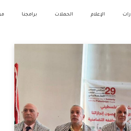
رات
الإعلام
الحملات
برامجنا
من
ار
برنامج حقوق النساء و
الفتيات
و
برنامج التمكين الإقتصادي
الات
والإجتماعي
انات
برنامج التعلم والتعليم