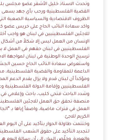
وتحدث الاستاذ خليل الأشقر عضو مجلس بلدي
القضية الفلسطينية ورحب بأي جهد يسعى 
الظروف الاقتصادية والسياسية الصعبة التي
واكد سعادة النائب الحاج علي خريس عضو كتلة
للاجئين الفلسطينيين في لبنان هو واجب أخلاق
الإنسان من العمل ليس إلا شكلاً من أشكال 
الفلسطينيين في لبنان حقهم في العمل لا يضرّ 
ترسيخ الوحدة الوطنية في لبنان لمواجهة الاحتل
واستعرض سعادة النائب الحاج حسين الجشي ع
الداعمة للمقاومة والقضية الفلسطينية، مست
ومؤكداً أن لبنان قدم ولا يزال يقدم الدعم ا
الفلسطينيين وإقامة الدولة الفلسطينية و
وشدد الباحث فتحي كليب، باحث وإعلامي في 
منصفة تحقق حق العمل للاجئين الفلسطينيين ف
العمل في فترات ماضية، واصفاً إياها بـ “الجا
الكريم للاجئ.
وختتمت طاولة الحوار بتأكيد على أن اليوم
لتجديد التأكيد على حقوق الشعب الفلسطيني 
والعودة. وخلُص البيان إلى أن رسالة اليوم ه