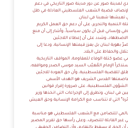
 لمدينة صور عن دور مدينة صور التاريخي في دعم
لإنصاف قضية الشعب الفلسطيني العادلة في ظل
 تعيشها شعبنا في لبنان.
 التنمية والتحرير، على أن دعم حق العمل الكريم
ي وإنساني قبل أن يكون سياسياً، وأشار إلى أن منع
الاضطهاد، وشدد على أن إعطاء اللاجئين
بهوية لبنان بل يعزز قيمتها الإنسانية، ودعا إلى
ال ‏والحفاظ على البلاد.
ضو كتلة الوفاء للمقاومة، المواقف التاريخية
ذكراً الإمام المُغيّب السيد موسى الصدر ومواقفه،
لمطلق للقضية الفلسطينية، وأن حق العودة للاجئين
عاصمتها القدس الشريف هو الهدف الأسمى.
الشؤون الفلسطينية، على ضرورة إقرار قوانين
ي لبنان، وتطرق إلى الإجراءات التي اتخذها وزير
ئرة” التي لا تتناسب مع الكرامة الإنسانية وحق العيش
 العالمي للتضامن مع الشعب الفلسطيني هو مناسبة
غير القابلة للتصرف، وعلى رأسها حق تقرير المصير
ي أن الحق لا يسقط بالتقادم، وأن التضامن الحقيقي