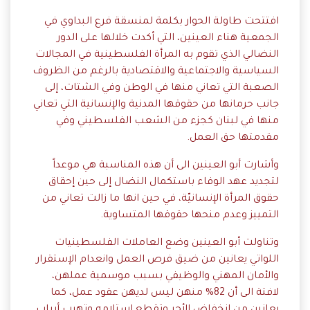
افتتحت طاولة الحوار بكلمة لمنسقة فرع البداوي في
الجمعية هناء العينين، التي أكدت خلالها على الدور
النضالي الذي تقوم به المرأة الفلسطينية في المجالات
السياسية والاجتماعية والاقتصادية بالرغم من الظروف
الصعبة التي تعاني منها في الوطن وفي الشتات، إلى
جانب حرمانها من حقوقها المدنية والإنسانية التي تعاني
منها في لبنان كجزء من الشعب الفلسطيني وفي
مقدمتها حق العمل.
وأشارت أبو العينين الى أن هذه المناسبة هي موعداً
لتجديد عهد الوفاء باستكمال النضال إلى حين إحقاق
حقوق المرأة الإنسانيّة، في حين انها ما زالت تعاني من
التمييز وعدم منحها حقوقها المتساوية.
وتناولت أبو العينين وضع العاملات الفلسطينيات
اللواتي يعانين من ضيق فرص العمل وانعدام الإستقرار
والأمان المهني والوظيفي بسبب موسمية عملهن،
لافتة الى أن 82% منهن ليس لديهن عقود عمل، كما
يعانين من انخفاض الأجر وتقطع استلامه وتهرب أرباب