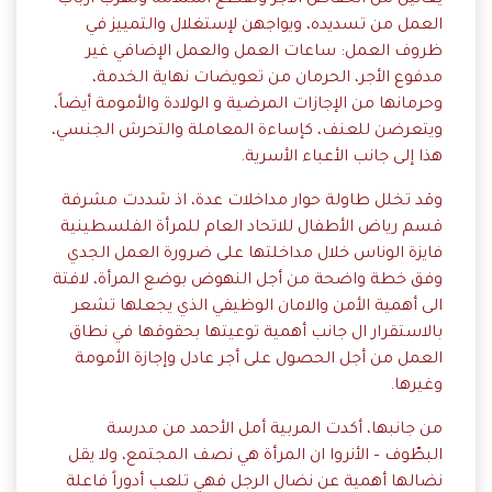
العمل من تسديده، ويواجهن لإستغلال والتمييز في
ظروف العمل: ساعات العمل والعمل الإضافي غير
مدفوع الأجر، الحرمان من تعويضات نهاية الخدمة،
وحرمانها من الإجازات المرضية و الولادة والأمومة أيضاً،
ويتعرضن للعنف، كإساءة المعاملة والتحرش الجنسي،
هذا إلى جانب الأعباء الأسرية.
وقد تخلل طاولة حوار مداخلات عدة، اذ شددت مشرفة
قسم رياض الأطفال للاتحاد العام للمرأة الفلسطينية
فايزة الوناس خلال مداخلتها على ضرورة العمل الجدي
وفق خطة واضحة من أجل النهوض بوضع المرأة، لافتة
الى أهمية الأمن والامان الوظيفي الذي يجعلها تشعر
بالاستقرار ال جانب أهمية توعيتها بحقوقها في نطاق
العمل من أجل الحصول على أجر عادل وإجازة الأمومة
وغيرها.
من جانبها، أكدت المربية أمل الأحمد من مدرسة
البطّوف – الأنروا ان المرأة هي نصف المجتمع، ولا يقل
نضالها أهمية عن نضال الرجل فهي تلعب أدوراً فاعلة