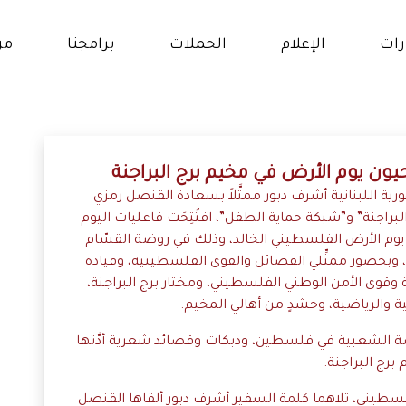
رات
الإعلام
الحملات
برامجنا
من
ار
برنامج حقوق النساء و
الفتيات
و
يون يوم الأرض في مخيم برج البراجنة
برنامج التمكين الإقتصادي
ة اللبنانية أشرف دبور ممثَّلاً بسعادة القنصل رمزي
الات
والإجتماعي
لبراجنة” و”شبكة حماية الطفل”، افتُتِحَت فاعليات اليوم
ى يوم الأرض الفلسطيني الخالد، وذلك في روضة القسّام
انات
برنامج التعلم والتعليم
في مخيَّم برج البراجنة، اليوم الجمعة 30-3-2018، وبحضور ممثِّلي الفصائل والقوى الفلسطينية، وقيادة
 وقوى الأمن الوطني الفلسطيني، ومختار برج البراجنة،
ة والرياضية، وحشدٍ من أهالي المخيم
.
ضة الشعبية في فلسطين، ودبكات وقصائد شعرية أدَّتها
برج البراجنة
.
لفلسطيني، تلاهما كلمة السفير أشرف دبور ألقاها القنصل