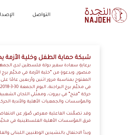
التواصل
الإصدا
الاتصال بنا
الأخب
أعمل معنا
فيدي
شبكة حماية الطفل وخلية الأزمة يح
برعايةِ سعادة سفير دولة فلسطين لدى الجمهوري
التطوع
المق
منصور، وبدعوةٍ من “خلية الأزمة في مخيَّم برج ا
المفتوح بمناسبة مرور اثنين وأربعين عامًا عل
البي
حركة “فتح” في بيروت، وممثِّلي اللجان الشعبية
والمؤسسات والجمعيات الأهلية والأندية الحركي
وقد تضمَّنت الفاعلية معرض صُوَر عن الانتفا
فرق المؤسسات الأهلية الفلسطينية في مخيَّم 
وبدأ الاحتفال بالنشيدين الوطنيين اللبناني وا