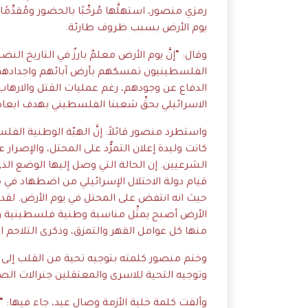
رمزي منصور، استهلَّها مُرحِّبًا بالحضور ومُقدِّ
يوم الأرض بسبب ظروف طارئة.
وقال: “إنَّ يوم الأرض معلمٌ بارزٌ في التاريخ ا
الفلسطينيون تمسكهم بأرض آبائهم واجدادهم، 
الدفاع عن وجودهم، رغم عمليات القتل والارهاب
الاسرائيلي بحقِّ شعبنا الفلسطيني بهدف ابعا
واستطرد منصور قائلاً: إنَّ الهبّة الوطنية ال
كانت وليدة إعلان التمرُّد على المحتل، والإصرار
الشرعيين. إن الحالة التي وصل إليها الوضع ا
قيام دولة الاحتلال الإسرائيلي من اضطهاد في 
حيث انه انتفض على المحتل في يوم الأرض. ل
الأرض أصبح يمثِّل مناسبة وطنية فلسطينية وع
منها كل عوامل القهر والتمزق، وذكرى التلاح
وختم منصور كلمته بتوجيه تحية من القلب إلى 
وتوجيه التحية للاسرى والمعتقلين جنرالات الص
وألقت كلمة خلية الأزمة وصال عيد، جاء فيها: “ف