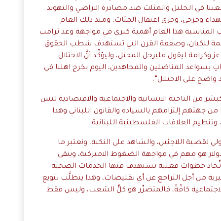
شعبنا في الجليل والمثلث ضد مصادرة الاراضي والتهويد
ة شهداء وجرحى، وجرى اعتقال المئات. ومنذ ذلك العام
 المناسبة هذا العام أهمية كبرى في مواجهة وعد ترامب
اصمة للكيان، وصفقة القرن التي تستهدف شطب الحقوق
كرامة ليقول فليرحل المحتل، وليؤكِّد أنَّ الاحتلال
تٍ بسواعد المناضلين والمجاهدين، اليوم يخرج اهلنا في
واضح على الاحتلال”.
بشر من الناحية الانسانية والاجتماعية والاقتصادية ليس
من جهتهم إلتزامهم يالسيادة والقانون اللبناني وهذا
اً، وتنظيم العلاقات الفلسطينية اللبنانية.
الدولي لقضية اللاجئين، والشاهد على النكبة، ونعتبر ما
ولار هو مهم في مواجهة الضغوط الاميركية، ويبقى
 “الأونروا” باتِّخاذ خطوات فعلية تستهدف فيها الخدمات الصحية
يرية من أجل التراجع عن أي تقليصات، وهذا يتطلَّب تنويع
جتماعية كافّةً، فالمتضرِّر هو كلُّ الشعب، وليس فقط