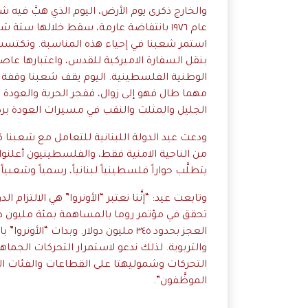
والخارج ذكرى يوم الأرض، اليوم الذي هبَّ فيه 
عام ١٩٧٦ بانتفاضة عارمة، سقط خلالها ست
استمر شعبنا في إحياء هذه المناسبة. وتكتسب
بنقل السفارة الاميركية للقدس، واعتبارها ع
الوطنية الفلسطينية. اليوم يقف شعبنا وقفة عز و
مهما طال فهو إلى زوال، ففجر الحرية والعودة ا
الجليل والمثلث والنقب في مسيرات العودة برد 
ودعت عيد الدولة اللبنانية للتعامل مع شعبنا ك
من الناحية الامنية فقط، والفلسطينيون أعلنوا 
يتطلَّب حواراً فلسطينياً لبنانياً، رسمياً وشعبي
وتابعت عيد: “إنَّنا نعتبر “الأونروا” هي الالتزام 
تحقق في مؤتمر روما بالمساهمة بمئة مليون د
العجز بحدود ٣٤٥ مليون دولار. وبدات
والتربوية. لذلك ندعو لاستمرار التحركات الجماه
التحركات وشموليهتا على القطاعات والفئات الا
الموظَّفون”.