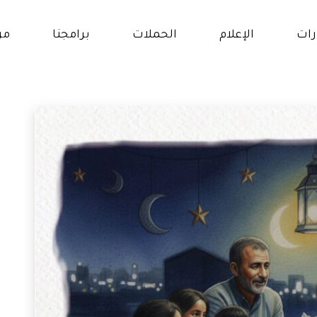
رات
الإعلام
الحملات
برامجنا
من
ار
برنامج حقوق النساء و
الفتيات
و
برنامج التمكين الإقتصادي
الات
والإجتماعي
انات
برنامج التعلم والتعليم