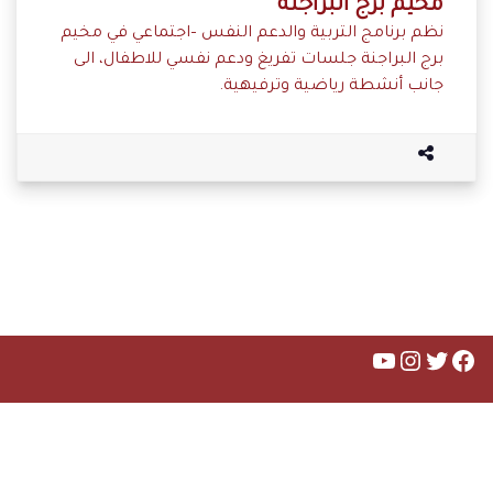
مخيم برج البراجنة
نظم برنامج التربية والدعم النفس –اجتماعي في مخيم
برج البراجنة جلسات تفريغ ودعم نفسي للاطفال، الى
جانب أنشطة رياضية وترفيهية.
تويتر
فيسبوك
يوتيوب
إنستجرام