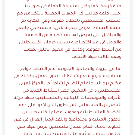
حياة كريمة. كما وكان لمنسقة الحملة في صور دينا
رميلي كلمة طالبت كل الجهات المعنية بالتضامن مع
الشعب الفلسطيني باعطاء حقوقه وفي النهاية تم
اختتام النشاط بعرض بتجربة لاجىء فلسطيني جامعي
والعراقيل التي تعرض لها بعد تخرجه من الجامعة
والعمل في غير اختصاصه بسبب حرمان الفلسطيني
من أبسط حقوقه، وكذلك في مخيم الجليل نظمت
وقفة طالب فيها الائتلاف.
اما في بيروت والضاحية الجنوبية أقام الإئتلاف حواجز
محبة وتم توزيع شعارات تطالب بحق العمل، وكذلك في
مخيم برج البراجنة تم تنظيم نشاطاً في المركزالعربي
الفلسطيني داخل المخيم، حضر النشاط العديد من
الأحزاب والمؤسسات اللبنانية والفلسطينية منها حركة
الناصريين المستقلين المرابطون الذي اكدوا على دعم
القضية الفلسطينية ووجوب اعطاء الفلسطينيين
الحقوق المدنية والاجتماعية وانتقد الجدار العازل في عين
الحلوة، الاتحاد العام لعمال فلسطين عرض فيها نص
القانون اللبناني وتاثيره على الفلسطينيين من حرمان