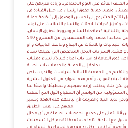
لعنف القائم على النوع الاجتماعي، وزيادة قدرتهن على
لعيش، وتعزيز حماية حقوق الإنسان من خلال القيادة في
ل نتائج المشروع إلى تحسين الوصول إلى أنظمة حماية
ت، وتعزيز قدرات اللاجئات والنساء اللبنانيات على توليد
اجئة واللبنانية كصانعة للسلام ومروجة لحقوق الإنسان،
والاستجابة الطارئة للنازحين المتضررين من تصاعد العنف، وانه المستفيدون من المشروع 540
 اللبنانيات واللاجئات في البقاع وخاصة الناجيات و او
 هشة، الاسر ذات الدخل المنخفض التي تعيلها نساء
 ذوي الاعاقة او اسر ذات اعداد كبيرة)، نساء وفتيات
بحاجة إلى الحماية والخدمات ذات الصلة.
لتقييم في الجمعية اللبنانية للدراسات والتدريب، نحن
غنية بالموارد، وأهم هذه الموارد هي العقول البشرية
ثير، لكن ذلك يتطلب إرادة حقيقية، وتخطيطًا واضحًا لما
لمسؤولية. من الواضح أن الانطباع الأول الذي أعطتنا
نحن لدينا النية والعزيمة لأن نبادلهم هذه الهمة ونسير
معهم على نفس الطريق.
اس أننا نتمنى على جميع الجمعيات العاملة في أي مجال
سيق مع البلدية، لأنها مستعدة لتقديم كل التسهيلات
عمل يفيد الناس، حتى ولو بنسبة 10%. وأوضح أننا نرحب بكل يد ممدودة لمساعدة النساء في