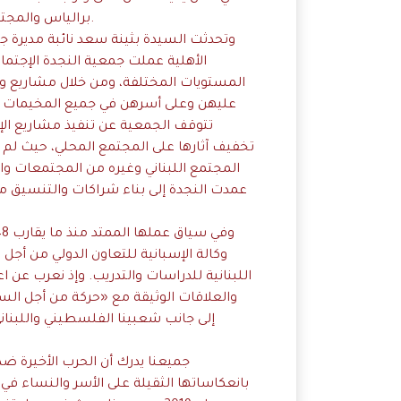
برالياس والمجتمع ككل، بهدف تمكين المرأة، لأنها هي أساس المجتمع.
وتحدثت السيدة بثينة سعد نائبة مديرة جم
الأهلية عملت جمعية النجدة الإجتم
المستويات المختلفة، ومن خلال مشاريع وب
عليهن وعلى أسرهن في جميع المخيمات وا
تتوقف الجمعية عن تنفيذ مشاريع الإغا
تخفيف آثارها على المجتمع المحلي، حيث لم 
المجتمع اللبناني وغيره من المجتمعات و
عمدت النجدة إلى بناء شراكات والتنسيق مع
وكالة الإسبانية للتعاون الدولي من أج
اللبنانية للدراسات والتدريب. وإذ نعرب عن اع
والعلاقات الوثيقة مع «حركة من أجل الس
إلى جانب شعبينا الفلسطيني واللبنان
جميعنا يدرك أن الحرب الأخيرة ض
بانعكاساتها الثقيلة على الأسر والنساء في ا