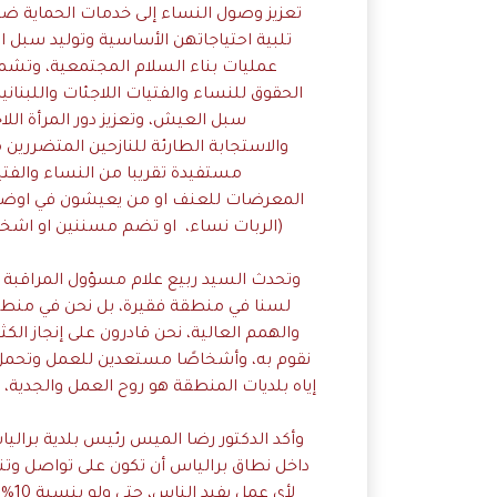
تعزيز وصول النساء إلى خدمات الحماية ضد ا
تلبية احتياجاتهن الأساسية وتوليد سبل ا
عمليات بناء السلام المجتمعية، وتشم
الحقوق للنساء والفتيات اللاجئات واللبنانيا
سبل العيش، وتعزيز دور المرأة الل
مستفيدة تقريبا من النساء والفتيات
المعرضات للعنف او من يعيشون في اوضاع
(الربات نساء، او تضم مسننين او اشخاص
وتحدث السيد ربيع علام مسؤول المراقبة وا
لسنا في منطقة فقيرة، بل نحن في منطقة 
والهمم العالية، نحن قادرون على إنجاز الك
نقوم به، وأشخاصًا مستعدين للعمل وتحمل ا
إياه بلديات المنطقة هو روح العمل والجدية، و
وأكد الدكتور رضا الميس رئيس ​بلدية برالي
داخل نطاق برالياس أن تكون على تواصل وتن
لأي 