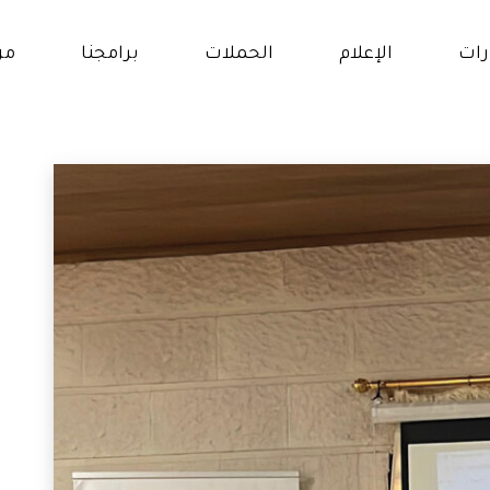
رات
الإعلام
الحملات
برامجنا
من
ار
برنامج حقوق النساء و
الفتيات
و
برنامج التمكين الإقتصادي
الات
والإجتماعي
انات
برنامج التعلم والتعليم