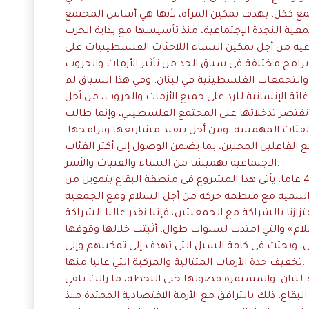
عية النجدة الإجتماعية، منذ تأسيسها مع بداية الحرب
اعية من أجل تمكين النساء اللاجئات الفلسطينيات على
رامج مختلفة في سياق الحد من تأثير الأزمات والحروب
لتجمعات الفلسطينية في لبنان. وفي هذا السياق لم
ثة الإنسانية للرد على جميع الأزمات والحروب، من أجل
تقتصر تدخلاتها على المجتمع الفلسطيني، وإنما طالت
الفئات المهمشة. ومن أجل تنفيذ مشاريعها وبرامجها،
 الفاعلين المحلين، بما يضمن الوصول إلى أكثر الفئات
الاجتماعية تهميشا من النساء والفتيات والأسر.
وفي سياق عملها الممتد منذ ما يقارب 48 عاما، يأتي هذا المشروع في منطقة البقاع بتمويل من
ل التنمية مع منظمة حركة من أجل السلام ومع الجمعية
تزازنا بالشراكة مع الجمعيتين، فإننا نقدر عاليا الشراكة
لام» والتي امتدت لسنوات طوال، أثبتت خلالها وقوفها
ي، وبحثت في كافة السبل التي تهدف إلى تمكينهم وإلى
تخفيف حدة الأزمات المتتالية والمركبة التي عانيا منها.
د لبنان، والمستمرة فصولها حتى اللحظة، ما زالت تلقي
لبقاع، ذلك بالترافق مع الأزمة الاقتصادية الممتدة منذ