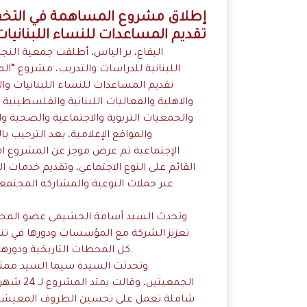
إطلاق مشروع المساهمة في التخفيف 
تقديم المساعدات للنساء اللبنانيات 
البقاع، بر الياس، أطلقت جمعية الن
اللبنانية للدراسات والتدريب، مشروع “ال
تقديم المساعدات للنساء اللبنانيات وا
والاهلية والفعاليات اللبنانية والفلسطيني
والجمعيات التربوية والاجتماعية والصحية و
والمواقع الإعلامية، بعد الترحيب
الإجتماعية تم عرض موجز عن المشروع اه
القائم على النوع الاجتماعي، وتقديم خدمات ا
عبر حملات التوعية والمشاركة المجتمعي
وتحدث السيد أسامة الحشيمي عضو المجلس 
تعزيز الشركة مع المؤسسات ودورها في تنشئ
كل المحطات التاريخية ودورها المميز وانه المجلس البلدي بصدد تشكيل لجنة للمرأة.
وتحدثت السيدة سيما السيد ممثل
الجمعيتي
شاملة تعمل على تحسين الظروف المعيشية ل