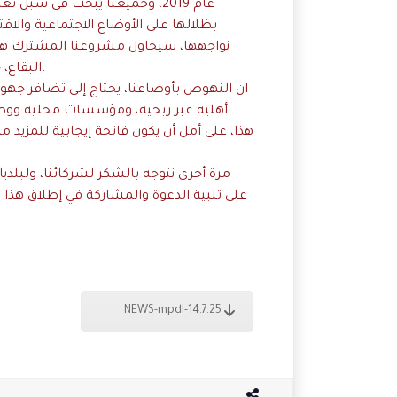
عام 2019، وجميعنا يبحث في سبل 
بظلالها على الأوضاع الاجتماعية والاقتص
نواجهها، سيحاول مشروعنا المشترك هذا
البقاع، خاصة النساء والفتيات المهمشات والأشد فقرا وحاجة.
ان النهوض بأوضاعنا، يحتاج إلى تضافر جه
أهلية غبر ربحية، ومؤسسات محلية ووطن
هذا، على أمل أن يكون فاتحة إيجابية للمزيد
مرة أخرى نتوجه بالشكر لشركائنا، ولبل
على تلبية الدعوة والمشاركة في إطلاق هذا
NEWS-mpdl-14.7.25