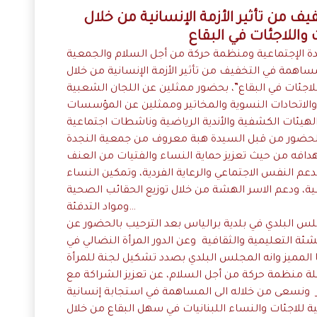
من تأثير الأزمة الإنسانية من خلال
واللاجئات في البقاع
جدة الإجتماعية ومنظمة حركة من أجل السلام والجمعية
مساهمة في التخفيف من تأثير الأزمة الإنسانية من خلال
للاجئات في البقاع”، بحضور ممثلين عن اللجان الشعبية
ة والاتحادات النسوية والمخاتير وممثلين عن المؤسسات
الهيئات الكشفية والأندية الرياضية وناشطات اجتماعية
 بالحضور من قبل السيدة هبة معروف من جمعية النجدة
دافه من حيث تعزيز حماية النساء والفتيات من العنف
لدعم النفس الاجتماعي والرعاية الفردية، وتمكين النساء
ة، ودعم الاسر الهشة من خلال توزيع الحقائب الصحية
ومواد التدفئة…
البلدي في بلدية برالياس بعد الترحيب بالحضور عن
ة التعليمية والثقافية وعن الدور المرأة النضالي في
ة منظمة حركة من أجل السلام، عن تعزيز الشراكة مع
ن، وقالت يمتد المشروع لـ 24 شهر ونسعى من خلاله الى المساهمة في استجابة إنسانية
لاجئات والنساء اللبنانيات في سهل البقاع من خلال